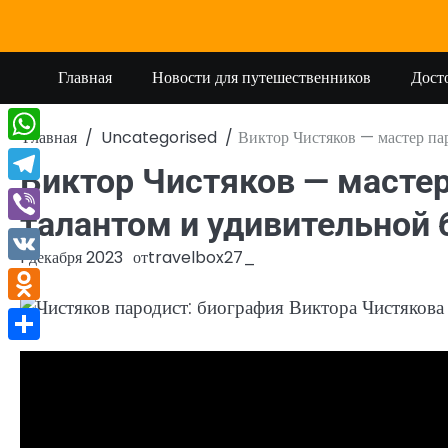
Перейти
к
содержимому
Главная
Новости для путешественников
Дост
Главная
Uncategorised
Виктор Чистяков — мастер па
WhatsApp
Виктор Чистяков — масте
Telegram
талантом и удивительной
Viber
1 декабря 2023
от
travelbox27_
VK
Odnoklassniki
Отправить