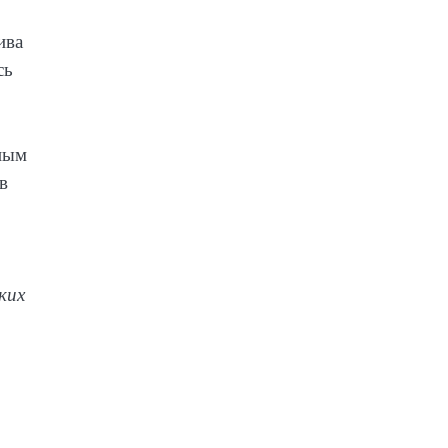
ива
сь
нным
в
ких