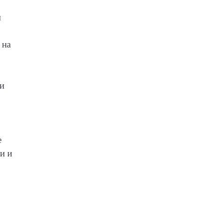
м
 на
ви
е
и и