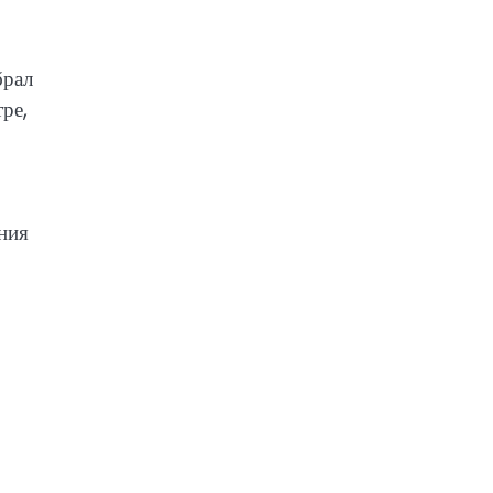
брал
ре,
ния