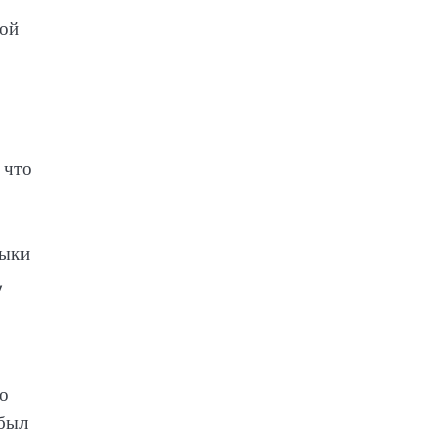
шой
 что
зыки
,
то
 был