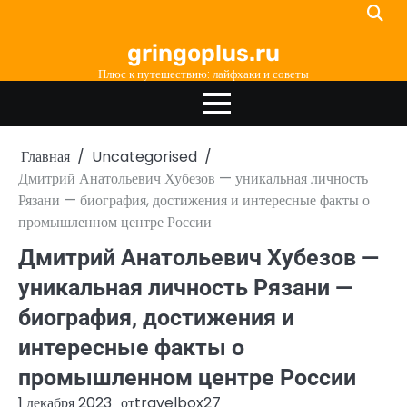
Перейти
к
gringoplus.ru
содержимому
Плюс к путешествию: лайфхаки и советы
Главная
Uncategorised
Дмитрий Анатольевич Хубезов — уникальная личность
Рязани — биография, достижения и интересные факты о
промышленном центре России
Дмитрий Анатольевич Хубезов —
уникальная личность Рязани —
биография, достижения и
интересные факты о
промышленном центре России
1 декабря 2023
от
travelbox27_