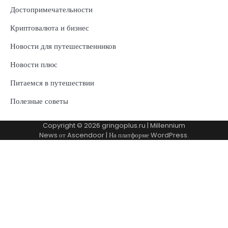
Достопримечательности
Криптовалюта и бизнес
Новости для путешественников
Новости плюс
Питаемся в путешествии
Полезные советы
Copyright © 2026
gringoplus.ru
| Millennium
News от
Ascendoor
| На платформе
WordPress
.