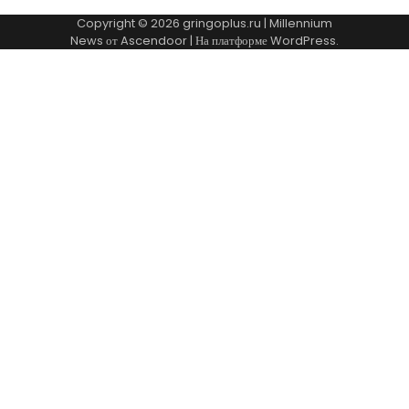
Copyright © 2026
gringoplus.ru
| Millennium
News от
Ascendoor
| На платформе
WordPress
.