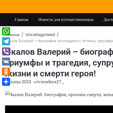
Перейти
к
содержимому
Главная
Новости для путешественников
Дост
Главная
Uncategorised
WhatsApp
Чкалов Валерий – биография легендарного лётчика, триумфы и
Telegram
Чкалов Валерий – биограф
Viber
триумфы и трагедия, супру
VK
жизни и смерти героя!
Odnoklassniki
1 декабря 2023
от
travelbox27_
Отправить