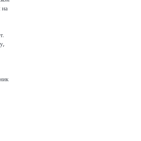
 на
т.
у,
аник