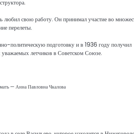
структора.
ь любил свою работу. Он принимал участие во множес
ние перелеты.
нно-политическую подготовку и в 1936 году получил
и уважаемых летчиков в Советском Союзе.
 мать — Анна Павловна Чкалова
ода в селе Васильево, которое находится в Нижегород