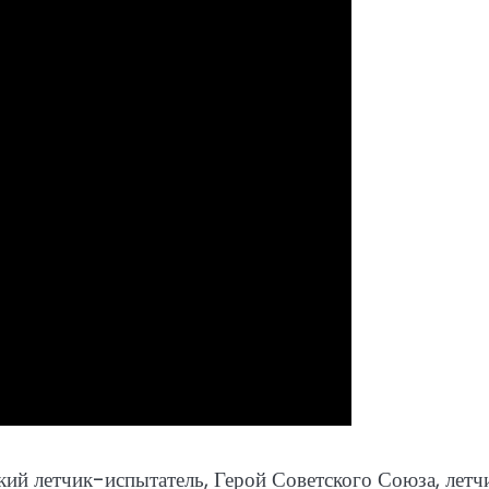
й летчик-испытатель, Герой Советского Союза, летч