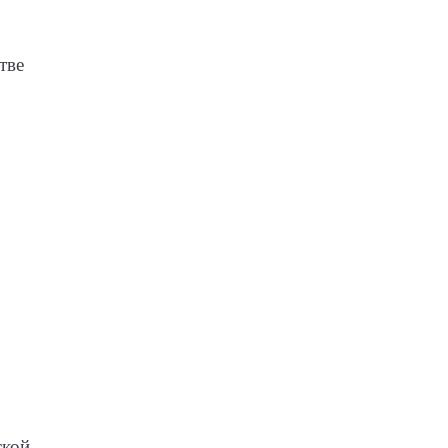
тве
ской