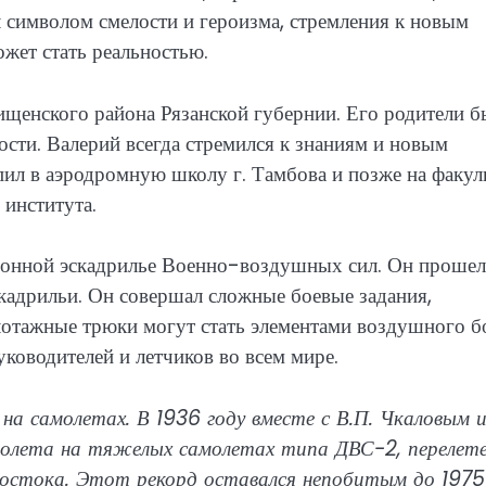
л символом смелости и героизма, стремления к новым
ожет стать реальностью.
ищенского района Рязанской губернии. Его родители 
сти. Валерий всегда стремился к знаниям и новым
ил в аэродромную школу г. Тамбова и позже на факул
института.
ционной эскадрилье Военно-воздушных сил. Он прошел
кадрильи. Он совершал сложные боевые задания,
лотажные трюки могут стать элементами воздушного б
ководителей и летчиков во всем мире.
 на самолетах. В 1936 году вместе с В.П. Чкаловым 
полета на тяжелых самолетах типа ДВС-2, перелете
остока. Этот рекорд оставался непобитым до 1975