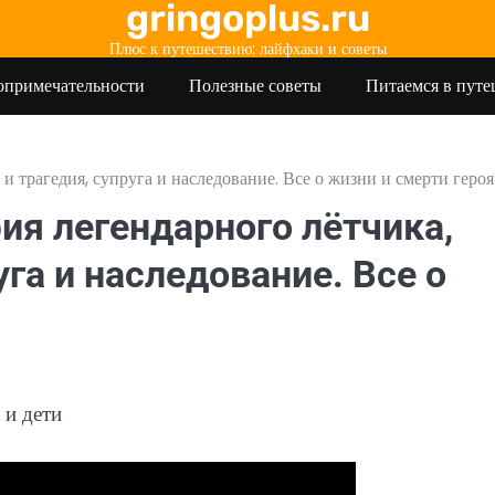
gringoplus.ru
Плюс к путешествию: лайфхаки и советы
опримечательности
Полезные советы
Питаемся в пут
 трагедия, супруга и наследование. Все о жизни и смерти героя
ия легендарного лётчика,
га и наследование. Все о