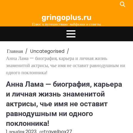
Перейти
к
gringoplus.ru
содержимому
Плюс к путешествию: лайфхаки и советы
Главная
Uncategorised
Анна Лама — биография, карьера и личная жизнь
знаменитой актрисы, чье имя не оставит равнодушным ни
одного поклонника!
Анна Лама — биография, карьера
и личная жизнь знаменитой
актрисы, чье имя не оставит
равнодушным ни одного
поклонника!
1 декабря 2023
от
travelbox27_