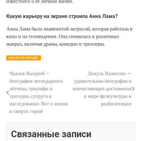
известного о ее личной жизни.
Какую карьеру на экране строила Анна Лама?
Анна Лама была знаменитой актрисой, которая работала в
кино и на телевидении. Она снималась в различных
жанрах, включая драмы, комедии и триллеры.
UNCATEGORISED
Чкалов Валерий –
Дикуль Валентин —
Навигация
биография легендарного
удивительная биография и
по
лётчика, триумфы и
впечатляющие достижения
трагедия, супруга и
в мире физкультуры и
записям
наследование. Все о жизни
реабилитации
и смерти героя!
Связанные записи