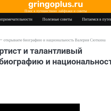
gringoplus.ru
Плюс к путешествию: лайфхаки и советы
опримечательности
Полезные советы
Питаемся в пут
— открываем биографию и национальность Валерия Сюткина
ртист и талантливый
биографию и национальнос