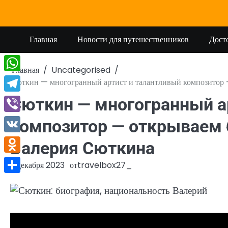
Перейти
к
содержимому
Главная
Новости для путешественников
Дост
Главная
Uncategorised
WhatsApp
Сюткин — многогранный артист и талантливый композитор 
Telegram
Сюткин — многогранный а
Viber
композитор — открываем 
VK
Валерия Сюткина
Odnoklassniki
2 декабря 2023
от
travelbox27_
Отправить