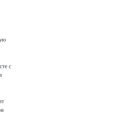
ную
те с
м
ит
ов