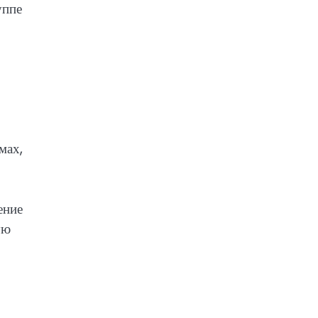
уппе
мах,
ение
ую