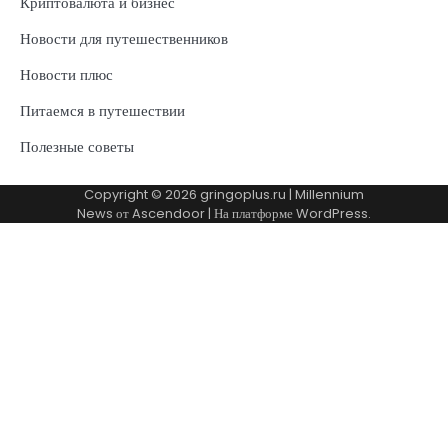
Криптовалюта и бизнес
Новости для путешественников
Новости плюс
Питаемся в путешествии
Полезные советы
Copyright © 2026
gringoplus.ru
| Millennium
News от
Ascendoor
| На платформе
WordPress
.