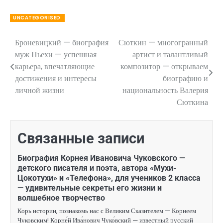
UNCATEGORISED
Броневицкий — биография
Сюткин — многогранный
Навигация
муж Пьехи — успешная
артист и талантливый
по
карьера, впечатляющие
композитор — открываем
достижения и интересы
биографию и
записям
личной жизни
национальность Валерия
Сюткина
Связанные записи
Биография Корнея Ивановича Чуковского —
детского писателя и поэта, автора «Мухи-
Цокотухи» и «Телефона», для учеников 2 класса
— удивительные секреты его жизни и
волшебное творчество
Корь истории, познакомь нас с Великим Сказителем — Корнеем
Чуковским! Корне́й Ива́нович Чуко́вский — известный русский