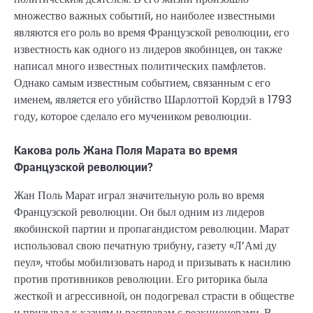
множество важных событий, но наиболее известными
являются его роль во время Французской революции, его
известность как одного из лидеров якобинцев, он также
написал много известных политических памфлетов.
Однако самым известным событием, связанным с его
именем, является его убийство Шарлоттой Кордэй в ​​1793
году, которое сделало его мучеником революции.
Какова роль Жана Поля Марата во время
Французской революции?
Жан Поль Марат играл значительную роль во время
Французской революции. Он был одним из лидеров
якобинской партии и пропагандистом революции. Марат
использовал свою печатную трибуну, газету «Л’Амі ду
пеул», чтобы мобилизовать народ и призывать к насилию
против противников революции. Его риторика была
жесткой и агрессивной, он подогревал страсти в обществе
и призывал к казням и расправам с реакционерами. В