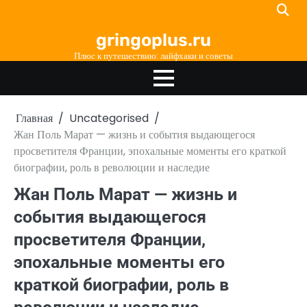
Перейти
к
gringoplus.ru
содержимому
Плюс к путешествию: лайфхаки и советы
Главная
Uncategorised
Жан Поль Марат — жизнь и события выдающегося
просветителя Франции, эпохальные моменты его краткой
биографии, роль в революции и наследие
Жан Поль Марат — жизнь и
события выдающегося
просветителя Франции,
эпохальные моменты его
краткой биографии, роль в