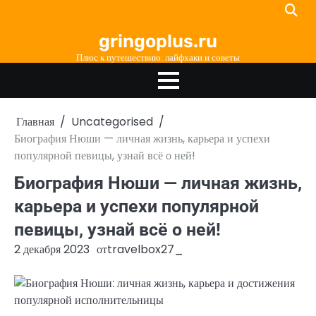
Перейти
к
gringoplus.ru
содержимому
Плюс к путешествию: лайфхаки и советы
Главная
Uncategorised
Биография Нюши — личная жизнь, карьера и успехи
популярной певицы, узнай всё о ней!
Биография Нюши — личная жизнь,
карьера и успехи популярной
певицы, узнай всё о ней!
2 декабря 2023
от
travelbox27_