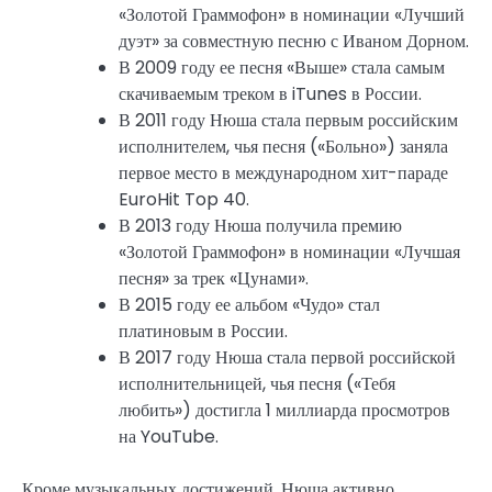
«Золотой Граммофон» в номинации «Лучший
дуэт» за совместную песню с Иваном Дорном.
В 2009 году ее песня «Выше» стала самым
скачиваемым треком в iTunes в России.
В 2011 году Нюша стала первым российским
исполнителем, чья песня («Больно») заняла
первое место в международном хит-параде
EuroHit Top 40.
В 2013 году Нюша получила премию
«Золотой Граммофон» в номинации «Лучшая
песня» за трек «Цунами».
В 2015 году ее альбом «Чудо» стал
платиновым в России.
В 2017 году Нюша стала первой российской
исполнительницей, чья песня («Тебя
любить») достигла 1 миллиарда просмотров
на YouTube.
Кроме музыкальных достижений, Нюша активно