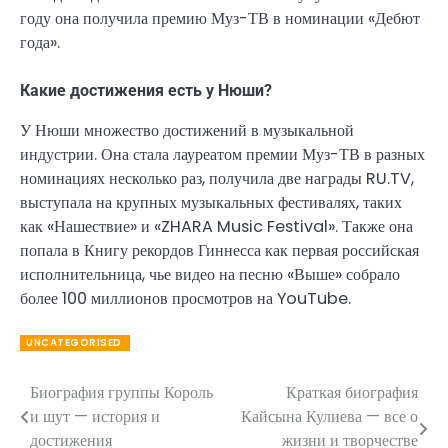
году она получила премию Муз-ТВ в номинации «Дебют
года».
Какие достижения есть у Нюши?
У Нюши множество достижений в музыкальной
индустрии. Она стала лауреатом премии Муз-ТВ в разных
номинациях несколько раз, получила две награды RU.TV,
выступала на крупных музыкальных фестивалях, таких
как «Нашествие» и «ZHARA Music Festival». Также она
попала в Книгу рекордов Гиннесса как первая российская
исполнительница, чье видео на песню «Выше» собрало
более 100 миллионов просмотров на YouTube.
UNCATEGORISED
Биография группы Король
Краткая биография
Навигация
и шут — история и
Кайсына Кулиева — все о
по
достижения
жизни и творчестве