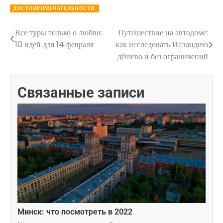
ДОСТОПРИМЕЧАТЕЛЬНОСТИ
Все туры только о любви:
Путешествие на автодоме:
Навигация
10 идей для 14 февраля
как исследовать Исландию
по
дёшево и без ограничений
записям
Связанные записи
Минск: что посмотреть в 2022