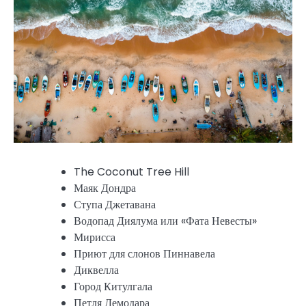
The Coconut Tree Hill
Маяк Дондра
Ступа Джетавана
Водопад Диялума или «Фата Невесты»
Мирисса
Приют для слонов Пиннавела
Диквелла
Город Китулгала
Петля Демодара