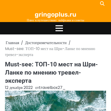
Перейти
к
gringoplus.ru
содержимому
Плюс к путешествию: лайфхаки и советы
Главная
Достопримечательности
Must-see: ТОП-10 мест на Шри-Ланке по мнению
тревел-эксперта
Must-see: ТОП-10 мест на Шри-
Ланке по мнению тревел-
эксперта
12 декабря 2022
от
travelbox27_