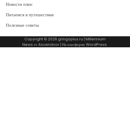
Новости плюс
Питаемся в путешествии
Полезные советы
Copyright © 2026
gringoplus.ru
| Millennium
News от
Ascendoor
| На платформе
WordPress
.