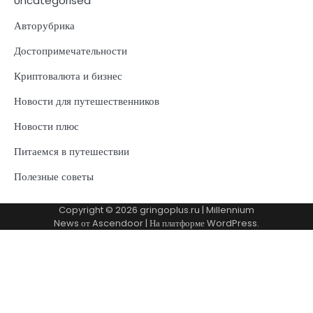
Uncategorised
Авторубрика
Достопримечательности
Криптовалюта и бизнес
Новости для путешественников
Новости плюс
Питаемся в путешествии
Полезные советы
Copyright © 2026
gringoplus.ru
| Millennium
News от
Ascendoor
| На платформе
WordPress
.