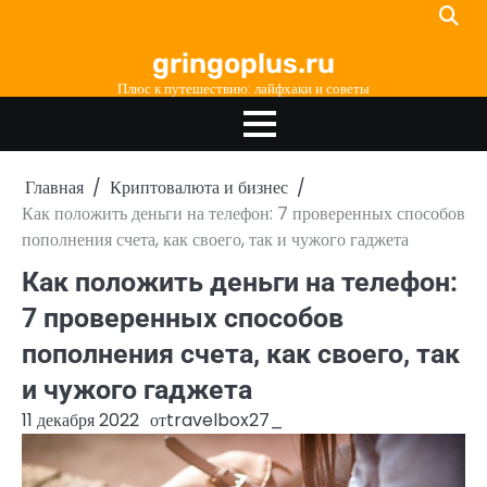
Перейти
к
gringoplus.ru
содержимому
Плюс к путешествию: лайфхаки и советы
Главная
Криптовалюта и бизнес
Как положить деньги на телефон: 7 проверенных способов
пополнения счета, как своего, так и чужого гаджета
Как положить деньги на телефон:
7 проверенных способов
пополнения счета, как своего, так
и чужого гаджета
11 декабря 2022
от
travelbox27_