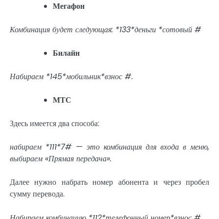
Мегафон
Комбинация будет следующая: *133*деньги *сотовый #
Билайн
Набираем *145*мобильник*взнос #.
МТС
Здесь имеется два способа:
набираем *111*7# — это комбинация для входа в меню,
выбираем «Прямая передача».
Далее нужно набрать номер абонента и через пробел
сумму перевода.
Набираем комбинацию *112*телефонный номер*взнос #.