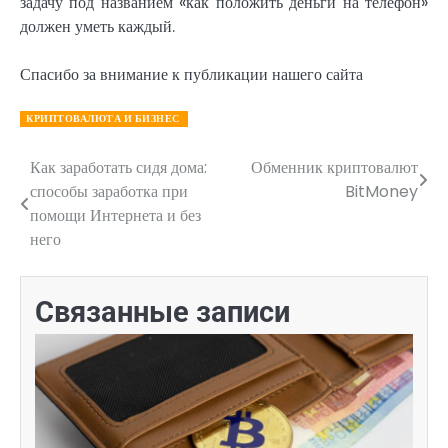
задачу под названием «как положить деньги на телефон»
должен уметь каждый.
Спасибо за внимание к публикации нашего сайта
КРИПТОВАЛЮТА И БИЗНЕС
Как заработать сидя дома:
Обменник криптовалют
Навигация
способы заработка при
BitMoney
по
помощи Интернета и без
него
записям
Связанные записи