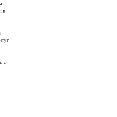
м
л в
е
итут
а и