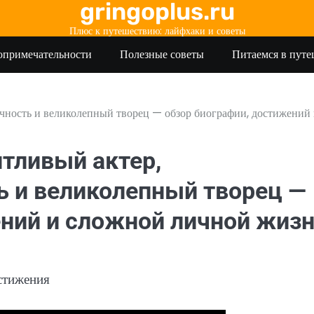
gringoplus.ru
Плюс к путешествию: лайфхаки и советы
опримечательности
Полезные советы
Питаемся в пут
чность и великолепный творец — обзор биографии, достижений
тливый актер,
ь и великолепный творец —
ений и сложной личной жиз