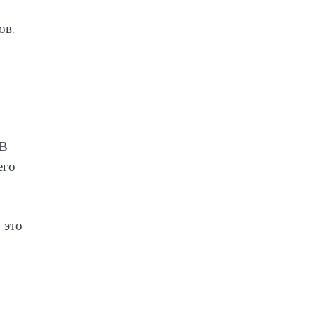
ов.
 В
его
 это