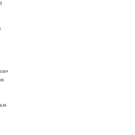
й
е
ков»
ов
льм