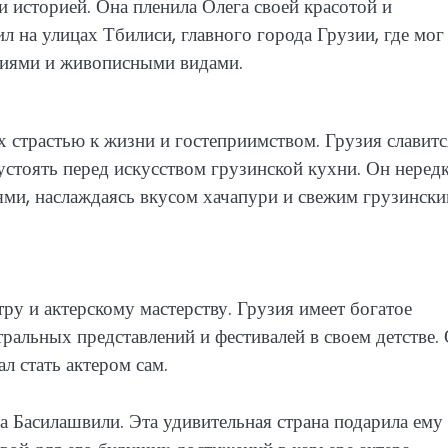
и историей. Она пленила Олега своей красотой и
л на улицах Тбилиси, главного города Грузии, где мог
ниями и живописными видами.
страстью к жизни и гостеприимством. Грузия славитс
устоять перед искусством грузинской кухни. Он неред
ьями, наслаждаясь вкусом хачапури и свежим грузинск
тру и актерскому мастерству. Грузия имеет богатое
тральных представлений и фестивалей в своем детстве.
л стать актером сам.
га Басилашвили. Эта удивительная страна подарила ему