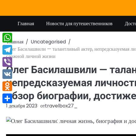
Перейти
к
содержимому
Главная
Новости для путешественников
Дост
Главная
Uncategorised
WhatsApp
Олег Басилашвили — талантливый актер, непредсказуемая ли
сложной личной жизни
Telegram
Олег Басилашвили — талан
Viber
непредсказуемая личност
VK
обзор биографии, достиж
Odnoklassniki
1 декабря 2023
от
travelbox27_
Отправить