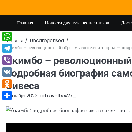
Перейти
к
содержимому
Главная
Новости для путешественников
Дост
Главная
Uncategorised
WhatsApp
Акимбо – революционный образ мыслителя и творца — подро
Telegram
Акимбо – революционный 
Viber
подробная биография само
VK
Сивеса
Odnoklassniki
2 декабря 2023
от
travelbox27_
Отправить