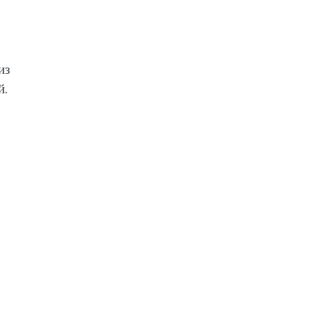
из
й.