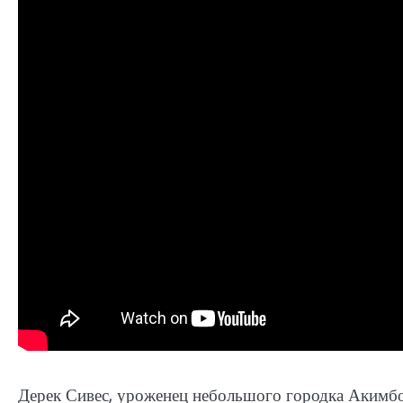
Дерек Сивес, уроженец небольшого городка Акимбо,