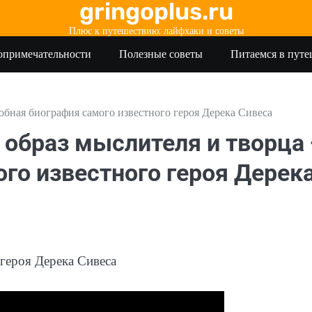
gringoplus.ru
Плюс к путешествию: лайфхаки и советы
опримечательности
Полезные советы
Питаемся в пут
бная биография самого известного героя Дерека Сивеса
образ мыслителя и творца
го известного героя Дерек