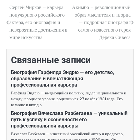
Сергей Чирков – карьера
Акимбо – революционный
Навигация
популярного российского
образ мыслителя и творца
по
актера, его биография и
— подробная биография
невероятные достижения в
самого известного героя
записям
мире искусства
Дерека Сивеса
Связанные записи
Биография Гарфилда Эндрю — его детство,
образование и впечатляющая
профессиональная карьера
Гарфилд Эндрю — выдающийся политик, лидер национального и
международного уровня, родившийся 27 ноября 1831 года. Его
величие и вклад в…
Биография Вячеслава Разбегаева — уникальный
путь к успеху и особенности его
профессиональной карьеры
Вячеслав Разбегаев — известный российский актер и продюсер,
чья карьера на теле- и киноэкране началась в 1990 году. Он