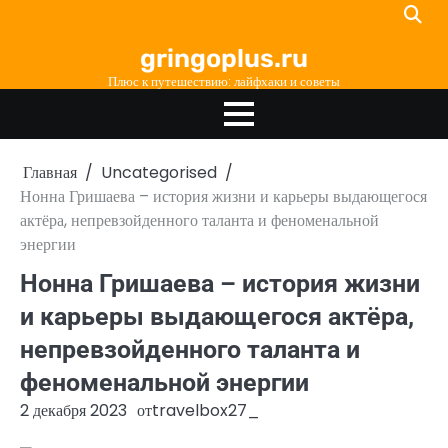
Перейти
к
gringoplus.ru
содержимому
Плюс к путешествию: лайфхаки и советы
Главная
Uncategorised
Нонна Гришаева – история жизни и карьеры выдающегося
актёра, непревзойденного таланта и феноменальной
энергии
Нонна Гришаева – история жизни
и карьеры выдающегося актёра,
непревзойденного таланта и
феноменальной энергии
2 декабря 2023
от
travelbox27_