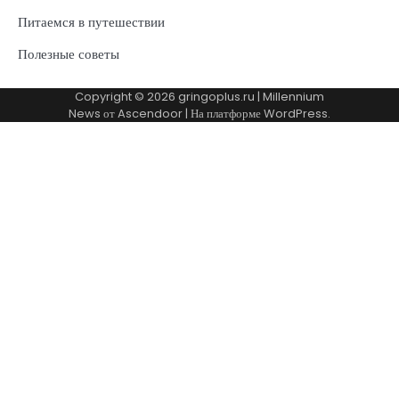
Питаемся в путешествии
Полезные советы
Copyright © 2026
gringoplus.ru
| Millennium
News от
Ascendoor
| На платформе
WordPress
.