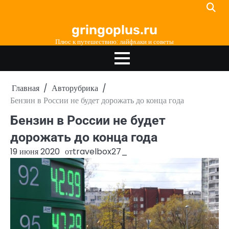
Перейти
к
gringoplus.ru
содержимому
Плюс к путешествию: лайфхаки и советы
Главная
Авторубрика
Бензин в России не будет дорожать до конца года
Бензин в России не будет
дорожать до конца года
19 июня 2020
от
travelbox27_