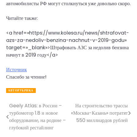
автомобилисты РФ могут столкнуться уже довольно скоро.
Читайте также:
<a href=»https://www.kolesa.ru/news/shtrafovat-
azs-za-nedoliv-benzina-nachnut-v-2019-godu»
target=»_blank»>Штрафовать АЗС за недолив бензина
начнут в 2019 году</a>
Источник
Спасибо за чтение!
АВТОРУБРИКА
Geely Atlas: в России –
На строительство трассы
Навигация
турбомотор 1.8 и новое
«Москва-Казань» потратят
по
оборудование, на родине –
550 миллиардов рублей
глубокий рестайлинг
записям