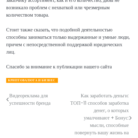
заказчику ассортимент, как и его количество, дабы не
возникало проблем с нехваткой или чрезмерным
количеством товара.
Стоит также сказать, что подобной деятельностью
способны заниматься только выдержанные и умные люди,
причем с непосредственной поддержкой юридических
лиц.
Спасибо за внимание к публикации нашего сайта
КРИПТОВАЛЮТА И БИЗНЕС
Видеореклама для
Как заработать деньги:
Навигация
успешности бренда
ТОП-11 способов заработка
по
денег, о которых
умалчивают + Бонус:
записям
мысли, способные
повернуть вашу жизнь на