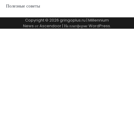
Полезные советы
Copyright © 2026
gringoplus.ru
| Millennium
News от
Ascendoor
| На платформе
WordPress
.