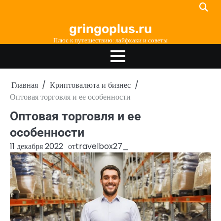
Перейти
к
gringoplus.ru
содержимому
Плюс к путешествию: лайфхаки и советы
Главная
Криптовалюта и бизнес
Оптовая торговля и ее особенности
Оптовая торговля и ее
особенности
11 декабря 2022
от
travelbox27_