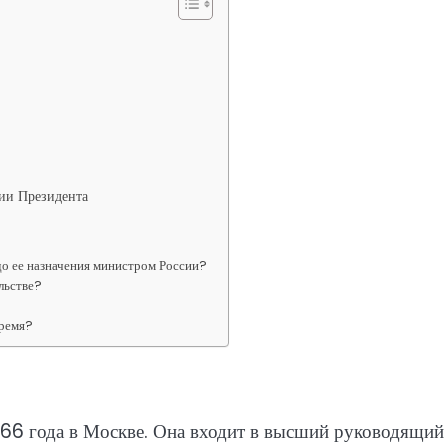
ции Президента
до ее назначения министром России?
льстве?
время?
966 года в Москве. Она входит в высший руководящий