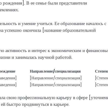
о рождения]. В ее семье были представители
ремлениях.
льность и умение учиться. Ее образование началось с
она успешно окончила [название образовательной
ую активность и интерес к экономическим и финансов
жизни и занималась научной работой.
реждение
Направление/специализация
Степен
заведения]
[Направление/специализация]
[Степе
заведения]
[Направление/специализация]
[Степе
ала свою профессиональную карьеру в сфере [уточнени
ей быстро продвинуться в карьере.