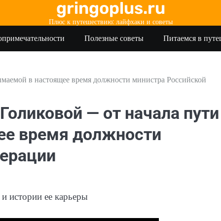
gringoplus.ru
Плюс к путешествию: лайфхаки и советы
опримечательности
Полезные советы
Питаемся в пут
нимаемой в настоящее время должности министра Российской
Голиковой — от начала пути
ее время должности
дерации