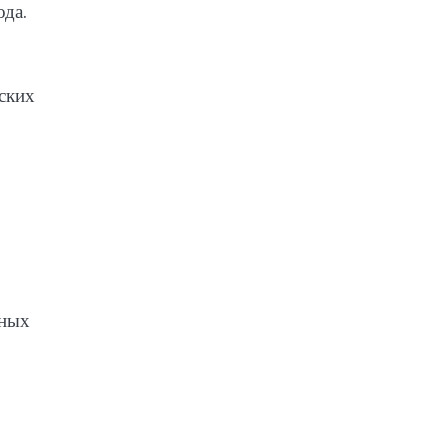
ода.
ских
чных