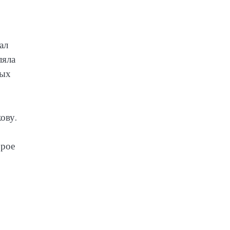
ал
ляла
ных
ову.
орое