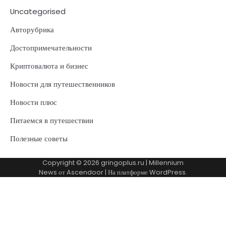
Uncategorised
Авторубрика
Достопримечательности
Криптовалюта и бизнес
Новости для путешественников
Новости плюс
Питаемся в путешествии
Полезные советы
Copyright © 2026
gringoplus.ru
| Millennium
News от
Ascendoor
| На платформе
WordPress
.