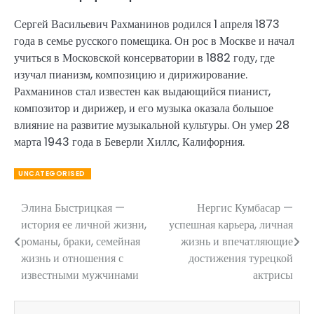
Сергей Васильевич Рахманинов родился 1 апреля 1873
года в семье русского помещика. Он рос в Москве и начал
учиться в Московской консерватории в 1882 году, где
изучал пианизм, композицию и дирижирование.
Рахманинов стал известен как выдающийся пианист,
композитор и дирижер, и его музыка оказала большое
влияние на развитие музыкальной культуры. Он умер 28
марта 1943 года в Беверли Хиллс, Калифорния.
UNCATEGORISED
Элина Быстрицкая —
Нергис Кумбасар —
Навигация
история ее личной жизни,
успешная карьера, личная
по
романы, браки, семейная
жизнь и впечатляющие
жизнь и отношения с
достижения турецкой
записям
известными мужчинами
актрисы