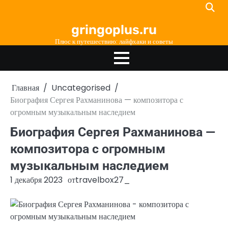
Перейти
к
gringoplus.ru
содержимому
Плюс к путешествию: лайфхаки и советы
Главная
Uncategorised
Биография Сергея Рахманинова — композитора с
огромным музыкальным наследием
Биография Сергея Рахманинова —
композитора с огромным
музыкальным наследием
1 декабря 2023
от
travelbox27_