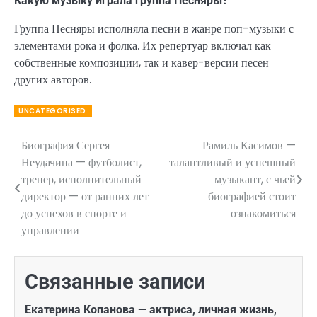
Какую музыку играла группа Песняры?
Группа Песняры исполняла песни в жанре поп-музыки с
элементами рока и фолка. Их репертуар включал как
собственные композиции, так и кавер-версии песен
других авторов.
UNCATEGORISED
Биография Сергея
Рамиль Касимов —
Навигация
Неудачина — футболист,
талантливый и успешный
по
тренер, исполнительный
музыкант, с чьей
директор — от ранних лет
биографией стоит
записям
до успехов в спорте и
ознакомиться
управлении
Связанные записи
Екатерина Копанова — актриса, личная жизнь,