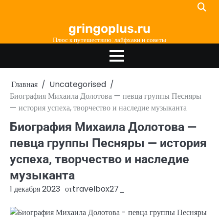
Перейти
к
gringoplus.ru
содержимому
Плюс к путешествию: лайфхаки и советы
Главная
Uncategorised
Биография Михаила Долотова — певца группы Песняры
— история успеха, творчество и наследие музыканта
Биография Михаила Долотова —
певца группы Песняры — история
успеха, творчество и наследие
музыканта
1 декабря 2023
от
travelbox27_