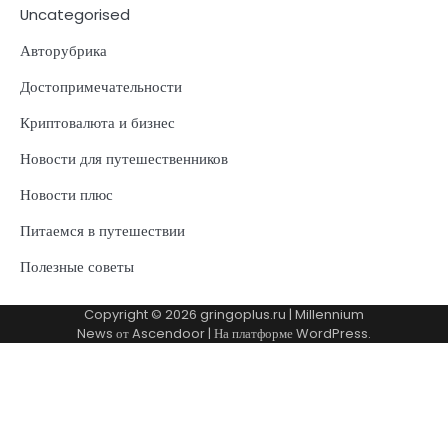
Uncategorised
Авторубрика
Достопримечательности
Криптовалюта и бизнес
Новости для путешественников
Новости плюс
Питаемся в путешествии
Полезные советы
Copyright © 2026
gringoplus.ru
| Millennium
News от
Ascendoor
| На платформе
WordPress
.