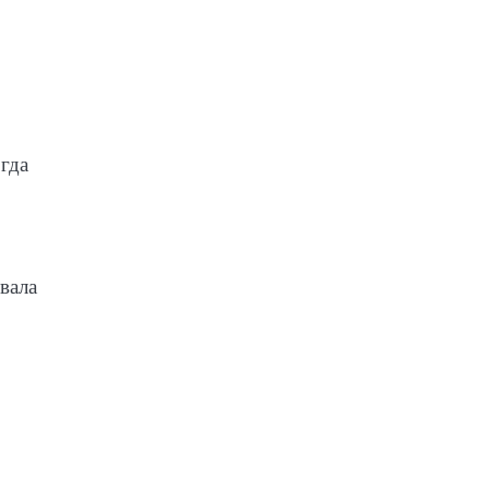
огда
вала