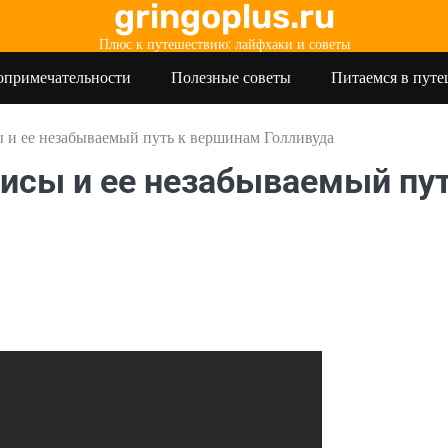
gringoplus.ru
Плюс к путешествию: лайфхаки и советы
опримечательности
Полезные советы
Питаемся в пут
 и ее незабываемый путь к вершинам Голливуда
рисы и ее незабываемый пу