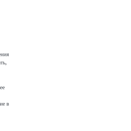
ения
ть,
ее
ие в