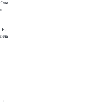
 Она
ая
. Ее
чила
олы