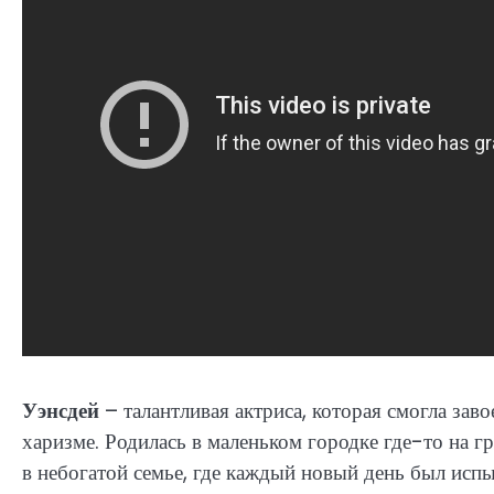
Уэнсдей
– талантливая актриса, которая смогла зав
харизме. Родилась в маленьком городке где-то на гр
в небогатой семье, где каждый новый день был испы