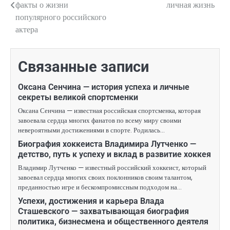
по
факты о жизни
личная жизнь
популярного российского
записям
актера
Связанные записи
Оксана Сенчина — история успеха и личные
секреты великой спортсменки
Оксана Сенчина — известная российская спортсменка, которая
завоевала сердца многих фанатов по всему миру своими
невероятными достижениями в спорте. Родилась…
Биография хоккеиста Владимира Лутченко —
детство, путь к успеху и вклад в развитие хоккея
Владимир Лутченко — известный российский хоккеист, который
завоевал сердца многих своих поклонников своим талантом,
преданностью игре и бескомпромиссным подходом на…
Успехи, достижения и карьера Влада
Сташевского — захватывающая биография
политика, бизнесмена и общественного деятеля