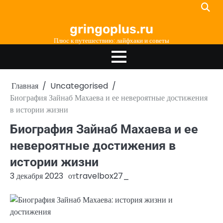
Перейти
к
gringoplus.ru
содержимому
Плюс к путешествию: лайфхаки и советы
Главная
Uncategorised
Биография Зайнаб Махаева и ее невероятные достижения
в истории жизни
Биография Зайнаб Махаева и ее
невероятные достижения в
истории жизни
3 декабря 2023
от
travelbox27_