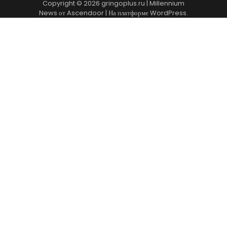
Copyright © 2026
gringoplus.ru
| Millennium
News от
Ascendoor
| На платформе
WordPress
.