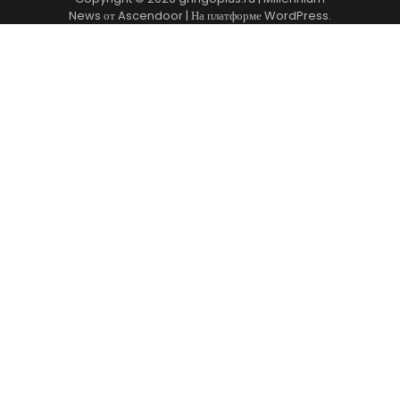
News от
Ascendoor
| На платформе
WordPress
.