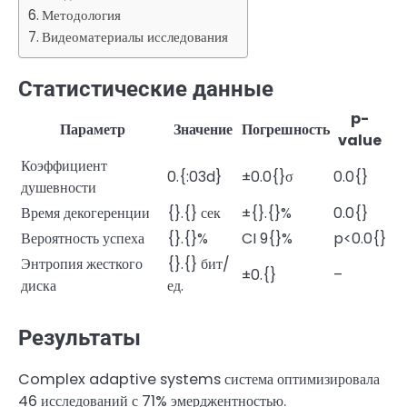
Методология
Видеоматериалы исследования
Статистические данные
p-
Параметр
Значение
Погрешность
value
Коэффициент
0.{:03d}
±0.0{}σ
0.0{}
душевности
Время декогеренции
{}.{} сек
±{}.{}%
0.0{}
Вероятность успеха
{}.{}%
CI 9{}%
p<0.0{}
Энтропия жесткого
{}.{} бит/
±0.{}
–
диска
ед.
Результаты
Complex adaptive systems система оптимизировала
46 исследований с 71% эмерджентностью.