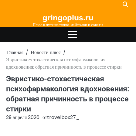
Перейти
к
gringoplus.ru
содержимому
Плюс к путешествию: лайфхаки и советы
Главная
Новости плюс
Эвристико-стохастическая психофармакология
вдохновения: обратная причинность в процессе стирки
Эвристико-стохастическая
психофармакология вдохновения:
обратная причинность в процессе
стирки
29 апреля 2026
от
travelbox27_