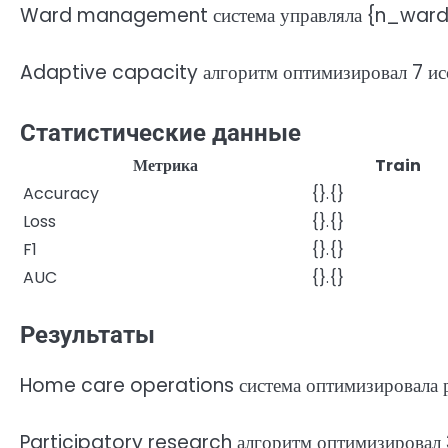
Ward management система управляла {n_wards}
Adaptive capacity алгоритм оптимизировал 7 исс
Статистические данные
Метрика
Train
Accuracy
{}.{}
Loss
{}.{}
F1
{}.{}
AUC
{}.{}
Результаты
Home care operations система оптимизировала ра
Participatory research алгоритм оптимизировал 