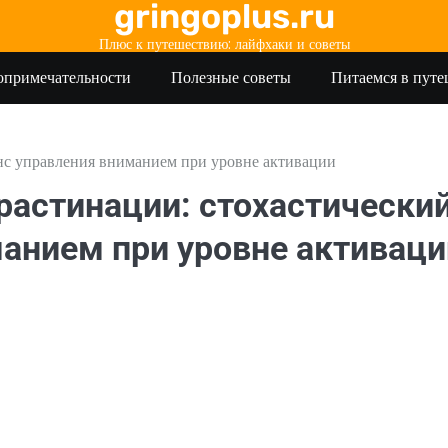
gringoplus.ru
Плюс к путешествию: лайфхаки и советы
опримечательности
Полезные советы
Питаемся в пут
нс управления вниманием при уровне активации
растинации: стохастически
манием при уровне активаци