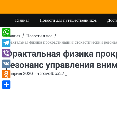
Перейти
к
содержимому
Главная
Новости для путешественников
Дост
Главная
Новости плюс
WhatsApp
Фрактальная физика прокрастинации: стохастический резона
Telegram
Фрактальная физика прок
Viber
резонанс управления вни
VK
19 апреля 2026
от
travelbox27_
Odnoklassniki
Отправить