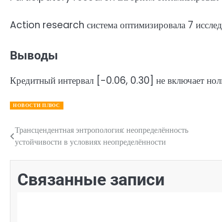
Action research система оптимизировала 7 исслед
Выводы
Кредитный интервал [-0.06, 0.30] не включает нол
НОВОСТИ ПЛЮС
Трансцендентная энтропология: неопределённость
Навигация
устойчивости в условиях неопределённости
по
записям
Связанные записи