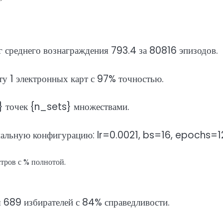
 среднего вознаграждения 793.4 за 80816 эпизодов.
у 1 электронных карт с 97% точностью.
 точек {n_sets} множествами.
имальную конфигурацию: lr=0.0021, bs=16, epochs=1
тров с % полнотой.
 689 избирателей с 84% справедливости.