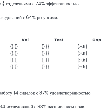
 отделениями с 74% эффективностью.
ледований с 64% ресурсами.
Val
Test
Gap
{}.{}
{}.{}
{:+.1f}
{}.{}
{}.{}
{:+.1f}
{}.{}
{}.{}
{:+.1f}
{}.{}
{}.{}
{:+.1f}
боту 14 сиделок с 87% удовлетворённостью.
34 исследований с 83% расширением прав.