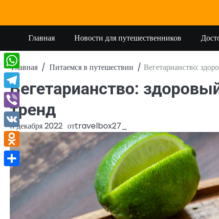
Перейти
к
содержимому
Главная
Новости для путешественников
Дост
Главная
Питаемся в путешествии
Вегетарианство: здор
WhatsApp
Вегетарианство: здоровы
Telegram
тренд
Viber
11 декабря 2022
от
travelbox27_
VK
Odnoklassniki
Отправить