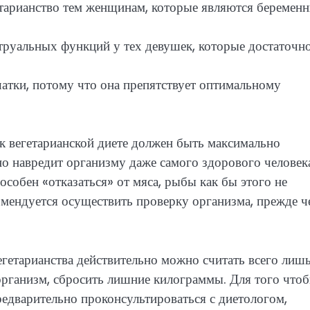
гетарианство тем женщинам, которые являются беремен
труальных функций у тех девушек, которые достаточн
чатки, потому что она препятствует оптимальному
 к вегетарианской диете должен быть максимально
но навредит организму даже самого здорового человек
собен «отказаться» от мяса, рыбы как бы этого не
комендуется осуществить проверку организма, прежде ч
егетарианства действительно можно считать всего лиш
рганизм, сбросить лишние килограммы. Для того что
редварительно проконсультироваться с диетологом,