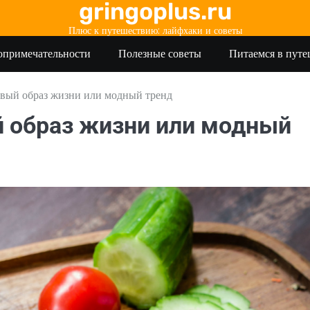
gringoplus.ru
Плюс к путешествию: лайфхаки и советы
опримечательности
Полезные советы
Питаемся в пут
овый образ жизни или модный тренд
й образ жизни или модный