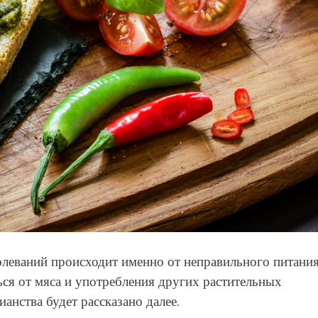
леваний происходит именно от неправильного питания
ся от мяса и употребления других растительных
анства будет рассказано далее.