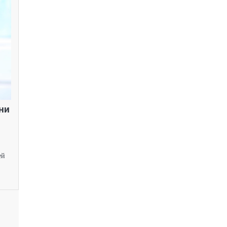
ни
ей