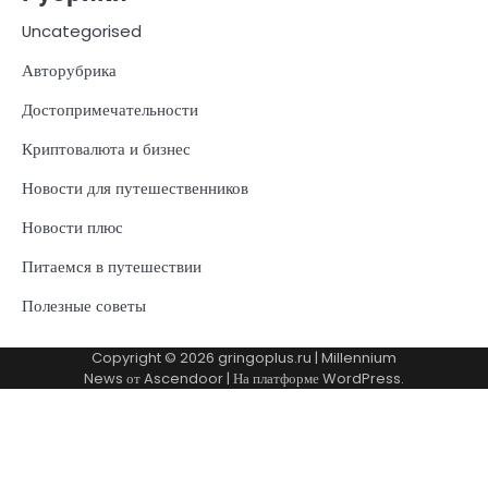
Uncategorised
Авторубрика
Достопримечательности
Криптовалюта и бизнес
Новости для путешественников
Новости плюс
Питаемся в путешествии
Полезные советы
Copyright © 2026
gringoplus.ru
| Millennium
News от
Ascendoor
| На платформе
WordPress
.