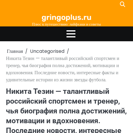
Перейти
к
gringoplus.ru
содержимому
Плюс к путешествию: лайфхаки и советы
Главная
Uncategorised
Никита Тезин — талантливый российский спортсмен и
тренер, чья биография полна достижений, мотивации и
вдохновения. Последние новости, интересные факты и
удивительные истории из жизни звезды футбола.
Никита Тезин — талантливый
российский спортсмен и тренер,
чья биография полна достижений,
мотивации и вдохновения.
Последние новости, интересные