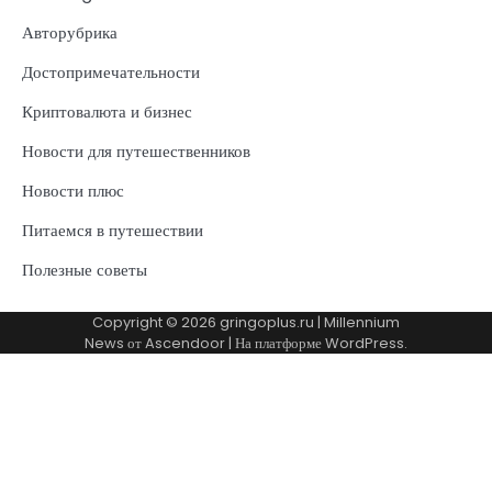
Авторубрика
Достопримечательности
Криптовалюта и бизнес
Новости для путешественников
Новости плюс
Питаемся в путешествии
Полезные советы
Copyright © 2026
gringoplus.ru
| Millennium
News от
Ascendoor
| На платформе
WordPress
.