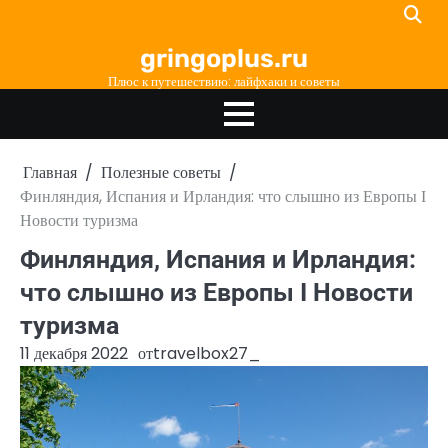
Перейти
к
gringoplus.ru
содержимому
Плюс к путешествию: лайфхаки и советы
Главная
Полезные советы
Финляндия, Испания и Ирландия: что слышно из Европы Ӏ
Новости туризма
Финляндия, Испания и Ирландия:
что слышно из Европы Ӏ Новости
туризма
11 декабря 2022
от
travelbox27_